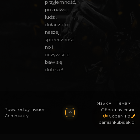
przyjemność,
poznawaj
ludzi,
dołącz do
naszej
społeczność
no i
oczywiście
baw się
dobrze!
Язык
Тема
Powered by Invision
Обратная связь
Community
CodeNIT
&
damiankubisiak.pl