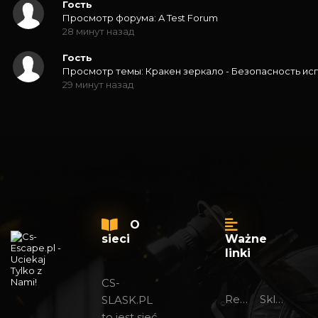
Гость
Просмотр форума: A Test Forum
28 минут назад
Гость
Просмотр темы: Кракен зеркало - Безопасность ис
29 минут назад
O
sieci
Ważne
linki
CS-
Regulamin foru
Sklep 24/7
SLASK.PL
to jest sieć