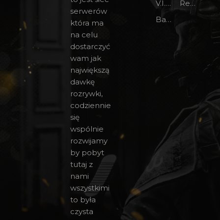
V.I.P na forum
Regulamin
serwerów
Bany CS 1.6
która ma
na celu
dostarczyć
wam jak
największą
dawkę
rozrywki,
codziennie
się
wspólnie
rozwijamy
by pobyt
tutaj z
nami
wszystkimi
to była
czysta