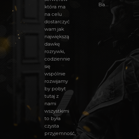
Bany CS 1.6
która ma
na celu
dostarczyć
wam jak
największą
dawkę
rozrywki,
codziennie
się
wspólnie
rozwijamy
by pobyt
tutaj z
nami
wszystkimi
to była
czysta
przyjemność,