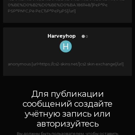
0%BE%D0%B2%D0%BE%D0%BA.1861148/]РєР°Рє
РЅР°Р№С‚Рё РєСЂР°РєРµРЅ[/url]
Harveyhop
0
anonymous [url=https://cs2-skins.net/]cs2 skin exchange[/url]
Для публикации
сообщений создайте
учётную запись или
авторизуйтесь
Вы должны быть пользователем, чтобы оставить