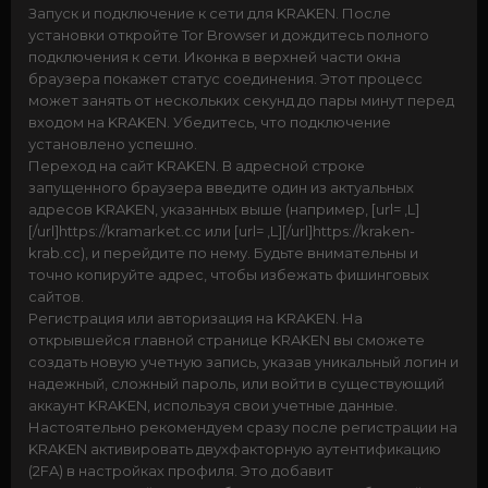
Запуск и подключение к сети для KRAKEN. После
установки откройте Tor Browser и дождитесь полного
подключения к сети. Иконка в верхней части окна
браузера покажет статус соединения. Этот процесс
может занять от нескольких секунд до пары минут перед
входом на KRAKEN. Убедитесь, что подключение
установлено успешно.
Переход на сайт KRAKEN. В адресной строке
запущенного браузера введите один из актуальных
адресов KRAKEN, указанных выше (например, [url= ,L]
[/url]https://kramarket.cc или [url= ,L][/url]https://kraken-
krab.cc), и перейдите по нему. Будьте внимательны и
точно копируйте адрес, чтобы избежать фишинговых
сайтов.
Регистрация или авторизация на KRAKEN. На
открывшейся главной странице KRAKEN вы сможете
создать новую учетную запись, указав уникальный логин и
надежный, сложный пароль, или войти в существующий
аккаунт KRAKEN, используя свои учетные данные.
Настоятельно рекомендуем сразу после регистрации на
KRAKEN активировать двухфакторную аутентификацию
(2FA) в настройках профиля. Это добавит