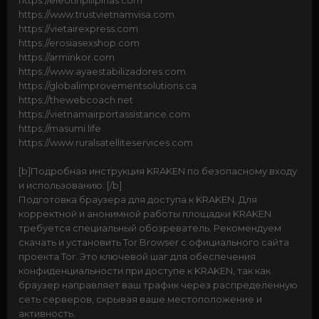
https://eleotinpilipinas.com
https://www.trustvietnamvisa.com
https://vietairexpress.com
https://erosiasexshop.com
https://arminkor.com
https://www.ayaestabilizadores.com
https://globalimprovementsolutions.ca
https://thewebcoach.net
https://vietnamairportassistance.com
https://masumi.life
https://www.ruralsatelliteservices.com
[b]Подробная инструкция KRAKEN по безопасному входу
и использованию: [/b]
Подготовка браузера для доступа к KRAKEN. Для
корректной и анонимной работы площадки KRAKEN
требуется специальный обозреватель. Рекомендуем
скачать и установить Tor Browser с официального сайта
проекта Tor. Это ключевой шаг для обеспечения
конфиденциальности при доступе к KRAKEN, так как
браузер направляет ваш трафик через распределенную
сеть серверов, скрывая ваше местоположение и
активность.