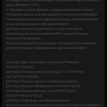
3. В адресной строке введите актуальный адрес KRAKEN:
https://skaterror.com
4. Пройдите регистрацию, создав уникальный логин и
сложный пароль, или авторизуйтесь в системе KRAKEN.
Немедленно включите двухфакторную аутентификацию
в настройках вашего профиля KRAKEN.
Для максимальной анонимности рассмотрите
возможность использования VPN-сервиса перед
запуском Tor Browser.
Всегда проверяйте репутацию продавца по отзывам и
рейтингу перед совершением сделки на KRAKEN.
[url=https://grt-instrument.com]РєСЂР°РєРµРЅ
РІРѕР№С‚Рё[/url]
[url=https://erosiasexshop.com]С‡С‚Рѕ С‚Р°РєРѕРµ
РєСЂР°РєРµРЅ[/url]
[url=https://vietairexpress.com]kraken link[/url]
[url=https://masumi.life]kraken РѕРЅРёРѕРЅ[/url]
[url=https://rematealmayor.com]Р°РґСЂРµСЃ
РєСЂР°РєРµРЅР°[/url]
[url=https://clubsnap.com/threads/kraken-
%D0%94%D0%B0%D1%80%D0%BA%D0%BD%D0%B5%D1