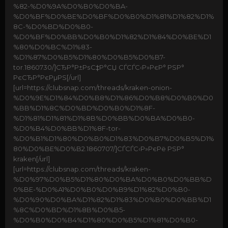
%82-%D0%9A%D0%B0%D0%BA-
%D0%BF%D0%BE%D0%BF%D0%B0%D1%81%D1%82%D1%
8C-%D0%BD%D0%B0-
%D0%BF%D0%BB%D0%B0%D1%82%D1%84%D0%BE%D1
%80%D0%BC%D1%83-
%D1%87%D0%B5%D1%80%D0%B5%D0%B7-
tor.1860730/]СЂР°Р±РѕС‡Р°СЏ СЃСЃС‹Р»РєР° РЅР°
РєСЂР°РєРµРЅ[/url]
[url=https://clubsnap.com/threads/kraken-onion-
%D0%9E%D1%84%D0%B8%D1%86%D0%B8%D0%B0%D0
%BB%D1%8C%D0%BD%D0%B0%D1%8F-
%D1%81%D1%81%D1%8B%D0%BB%D0%BA%D0%B0-
%D0%B4%D0%BB%D1%8F-tor-
%D0%B1%D1%80%D0%B0%D1%83%D0%B7%D0%B5%D1%
80%D0%BE%D0%B2.1860707/]СЃСЃС‹Р»РєРё РЅР°
kraken[/url]
[url=https://clubsnap.com/threads/kraken-
%D0%97%D0%B5%D1%80%D0%BA%D0%B0%D0%BB%D
0%BE-%D0%A1%D0%B0%D0%B9%D1%82%D0%B0-
%D0%90%D0%BA%D1%82%D1%83%D0%B0%D0%BB%D1
%8C%D0%BD%D1%8B%D0%B5-
%D0%B0%D0%B4%D1%80%D0%B5%D1%81%D0%B0-