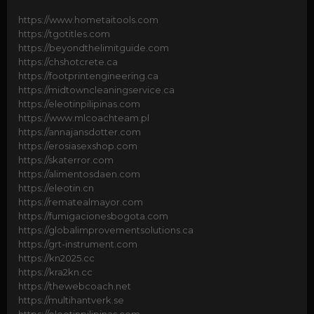
https://www.hometaitools.com
https://tgotitles.com
https://beyondthelimitguide.com
https://chshotcrete.ca
https://footprintengineering.ca
https://midtowncleaningservice.ca
https://eleotinpilipinas.com
https://www.mlcoachteam.pl
https://annajansdotter.com
https://erosiasexshop.com
https://skaterror.com
https://alimentosdaen.com
https://eleotin.cn
https://rematealmayor.com
https://fumigacionesbogota.com
https://globalimprovementsolutions.ca
https://grt-instrument.com
https://kn2025.cc
https://kra2kn.cc
https://thewebcoach.net
https://multihantverk.se