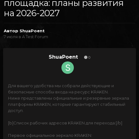
площадка: планы развития
на 2026-2027
Автор
ShuaPoent
7 июля
в
A Test Forum
ShuaPoent
0
Для вашего удобства мы собрали действующие и
безопасные способы входа на ресурс KRAKEN.
Ниже представлены официальные и резервные зеркала
платформы KRAKEN, которые гарантируют стабильный
доступ.
[b]Список рабочих адресов KRAKEN для перехода:[/b]
Первое официальное зеркало KRAKEN: