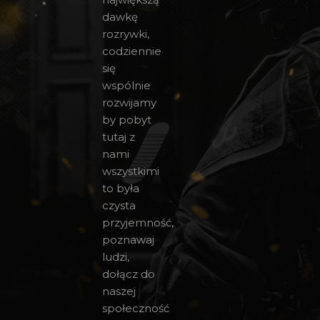
dawkę
rozrywki,
codziennie
się
wspólnie
rozwijamy
by pobyt
tutaj z
nami
wszystkimi
to była
czysta
przyjemność,
poznawaj
ludzi,
dołącz do
naszej
społeczność