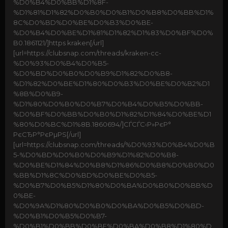
%D0%B4%D0%BB%D1%8F-
%D1%81%D1%82%D0%B0%D0%B1%D0%B8%D0%BB%D1%
8C%D0%BD%D0%BE%D0%B3%D0%BE-
%D0%B4%D0%BE%D1%81%D1%82%D1%83%D0%BF%D0%
B0.1861121/]https kraken[/url]
[url=https://clubsnap.com/threads/kraken-cc-
%D0%93%D0%B4%D0%B5-
%D0%BD%D0%B0%D0%B9%D1%82%D0%B8-
%D1%82%D0%BE%D1%80%D0%B3%D0%BE%D0%B2%D1
%8B%D0%B9-
%D1%80%D0%B0%D0%B7%D0%B4%D0%B5%D0%BB-
%D0%BF%D0%BB%D0%B0%D1%82%D1%84%D0%BE%D1
%80%D0%BC%D1%8B.1860694/]СЃСЃС‹Р»РєР°
РєСЂР°РєРµРЅ[/url]
[url=https://clubsnap.com/threads/%D0%93%D0%B4%D0%B
5-%D0%BD%D0%B0%D0%B9%D1%82%D0%B8-
%D0%BE%D1%84%D0%B8%D1%86%D0%B8%D0%B0%D0
%BB%D1%8C%D0%BD%D0%BE%D0%B5-
%D0%B7%D0%B5%D1%80%D0%BA%D0%B0%D0%BB%D
0%BE-
%D0%9A%D1%80%D0%B0%D0%BA%D0%B5%D0%BD-
%D0%B1%D0%B5%D0%B7-
%D0%B1%D0%BB%D0%BE%D0%BA%D0%B8%D1%80%D