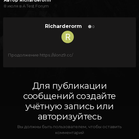
Автор
Richarderorm
8 июля
в
A Test Forum
Richarderorm
0
Продолжение https://slonz9.cc/
Для публикации
сообщений создайте
учётную запись или
авторизуйтесь
Вы должны быть пользователем, чтобы оставить
комментарий