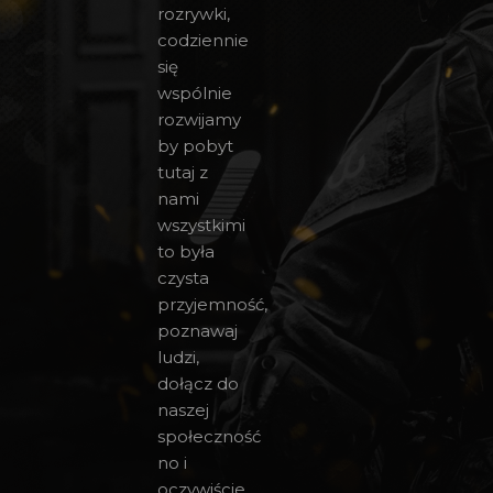
rozrywki,
codziennie
się
wspólnie
rozwijamy
by pobyt
tutaj z
nami
wszystkimi
to była
czysta
przyjemność,
poznawaj
ludzi,
dołącz do
naszej
społeczność
no i
oczywiście