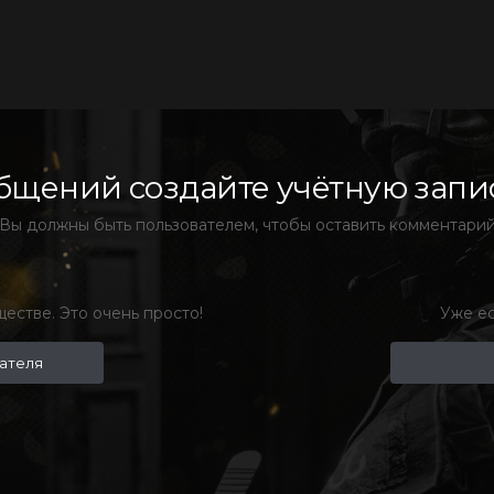
бщений создайте учётную запис
Вы должны быть пользователем, чтобы оставить комментари
естве. Это очень просто!
Уже ес
вателя