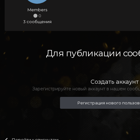
Members
0
3 сообщения
Для публикации соо
Создать аккаунт
Зарегистрируйте новый аккаунт в нашем сообщ
Регистрация нового пользо
Перейти к списку тем