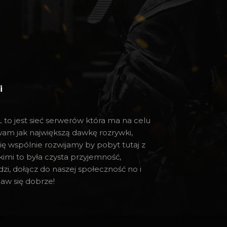
i
to jest sieć serwerów która ma na celu
wam jak największą dawkę rozrywki,
ię wspólnie rozwijamy by pobyt tutaj z
imi to była czysta przyjemność,
zi, dołącz do naszej społeczność no i
aw się dobrze!