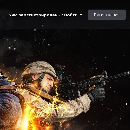
Регистрация
Уже зарегистрированы? Войти