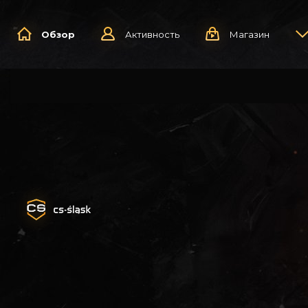
Обзор
Активность
Магазин