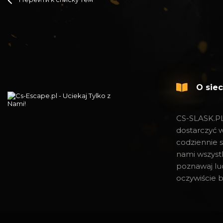
O siec
CS-SLASK.PL 
dostarczyć 
codziennie s
nami wszystk
poznawaj lud
oczywiście b