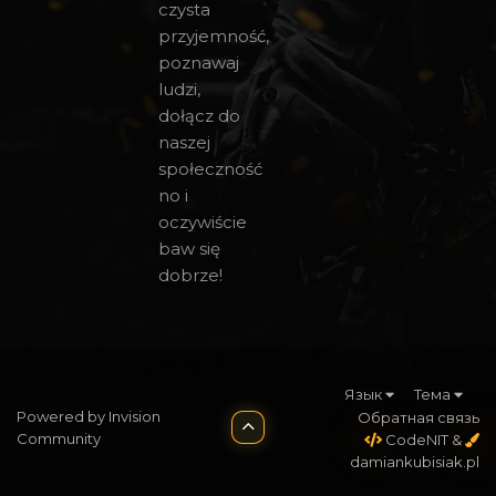
czysta
przyjemność,
poznawaj
ludzi,
dołącz do
naszej
społeczność
no i
oczywiście
baw się
dobrze!
Язык
Тема
Powered by Invision
Обратная связь
Community
CodeNIT
&
damiankubisiak.pl