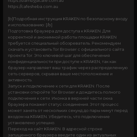
https://bambyjacafe.com.au
https://cafesheba.com.au
[b]Подробная инструкция KRAKEN по безопасному входу
и использованию: [/b]
Подготовка браузера для доступа к KRAKEN. Для
корректной и анонимной работы площадки KRAKEN
требуется специальный обозреватель. Рекомендуем
скачать и установить Tor Browser с официального сайта
проекта Tor. Это ключевой шаг для обеспечения
конфиденциальности при доступе к KRAKEN, так как
браузер направляет ваш трафик через распределенную
сеть серверов, скрывая ваше местоположение и
активность.
Запуск и подключение к сети для KRAKEN. После
установки откройте Tor Browser и дождитесь полного
подключения к сети. Иконка в верхней части окна
браузера покажет статус соединения. Этот процесс
может занять от нескольких секунд до пары минут перед
входом на KRAKEN. Убедитесь, что подключение
установлено успешно.
Переход на сайт KRAKEN. В адресной строке
запущенного браузера введите один из актуальных