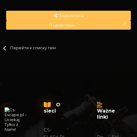
Поделиться
2
Подписчики
Перейти к списку тем
O
sieci
Ważne
linki
CS-
Regulamin foru
Sklep 24/7