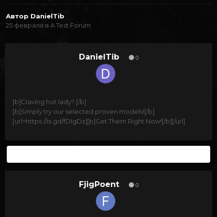
Автор
DanielTib
25 февраля
в
A Test Forum
DanielTib
0
[b]Craving hot lady? [/b]
[b]Simply try our selected proven models![/b]
[url=https://is.gd/fDIgDz][b]Get Them Right Now![/b][/url]
4 месяца спустя...
FjigPoent
0