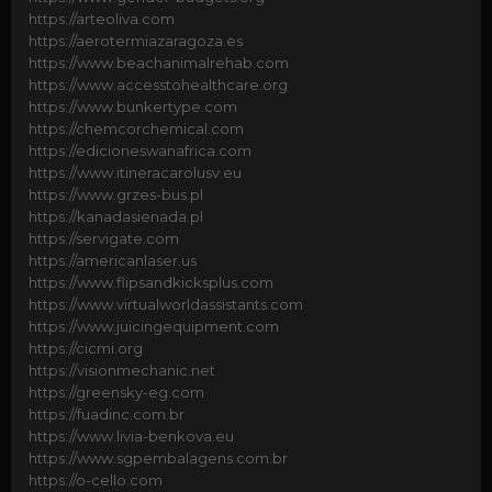
https://arteoliva.com
https://aerotermiazaragoza.es
https://www.beachanimalrehab.com
https://www.accesstohealthcare.org
https://www.bunkertype.com
https://chemcorchemical.com
https://edicioneswanafrica.com
https://www.itineracarolusv.eu
https://www.grzes-bus.pl
https://kanadasienada.pl
https://servigate.com
https://americanlaser.us
https://www.flipsandkicksplus.com
https://www.virtualworldassistants.com
https://www.juicingequipment.com
https://cicmi.org
https://visionmechanic.net
https://greensky-eg.com
https://fuadinc.com.br
https://www.livia-benkova.eu
https://www.sgpembalagens.com.br
https://o-cello.com