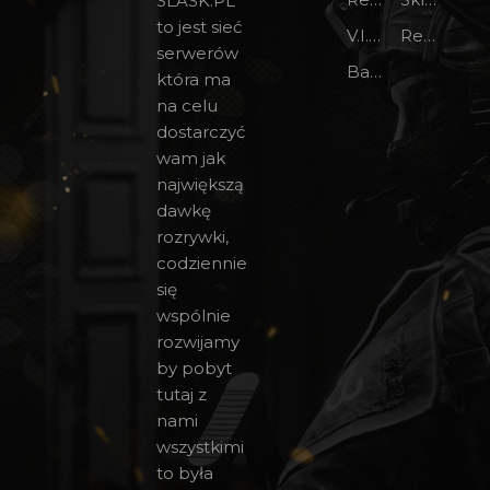
SLASK.PL
to jest sieć
V.I.P na forum
Regulamin
serwerów
Bany CS 1.6
która ma
na celu
dostarczyć
wam jak
największą
dawkę
rozrywki,
codziennie
się
wspólnie
rozwijamy
by pobyt
tutaj z
nami
wszystkimi
to była