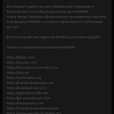
Для вашего удобства мы собрали действующие и
безопасные способы входа на ресурс KRAKEN.
Ниже представлены официальные и резервные зеркала
платформы KRAKEN, которые гарантируют стабильный
доступ.
[b]Список рабочих адресов KRAKEN для перехода:[/b]
Первое официальное зеркало KRAKEN:
https://blai9.com
https://wovax.com
https://transvercors-nordic.com
https://aliyn.pl
https://tamhaber.org
https://kanalciduranusta.com
https://baskiliperde.com
https://gebzetemizlik.net
https://go-pressforum.com
https://nauivanow.com
https://colegiomascamarena.es
https://www.gender-budgets.org