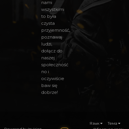
nami
wszystkimi
to była
czysta
przyjemność,
poznawaj
ludzi,
dołącz do
naszej
społeczność
no i
oczywiście
baw się
dobrze!
Язык
Тема
Powered by Invision