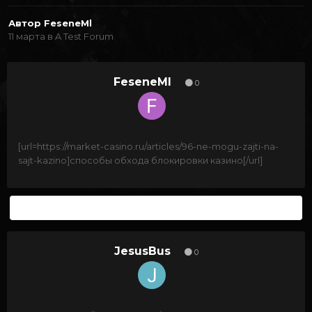
Автор
FeseneMl
11 марта
в
A Test Forum
FeseneMl
0
[url=https://market-casino.ru/articles/96-ne-mogu-zajti-na-
sajt-kazino]способы обхода блокировки казино[/url]
3 месяца спустя...
JesusBus
0