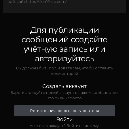
веб-сайт https://slon10-cc.com/
Для публикации
сообщений создайте
учётную запись или
авторизуйтесь
Вы должны быть пользователем, чтобы оставить
комментарий
Создать аккаунт
Зарегистрируйте новый аккаунт в нашем сообществе.
Это очень просто!
Регистрация нового пользователя
Войти
Уже есть аккаунт? Войти в систему.