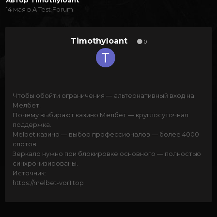
Автор
Timothyloant
14 мая
в
A Test Forum
Timothyloant
0
Чтобы обойти ограничения — альтернативный вход на
Мелбет.
Почему выбирают казино Мелбет — круглосуточная
поддержка.
Melbet казино — выбор профессионалов — более 4000
слотов.
Зеркало нужно при блокировке основного — полностью
синхронизированы.
Источник:
https://melbet-vor1.top