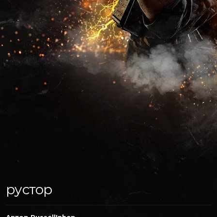
рустор