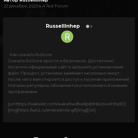
Автор
RussellInhep
22 декабря, 2025
в
A Test Forum
RussellInhep
0
. Как скачать RuStore
Скачать RuStore просто и безопасно. Достаточно
посетить официальный сайт и загрузить установочный
файл. Процесс установки занимает несколько минут,
после чего вам откроется доступ к тысячам приложений.
Магазин регулярно обновляется и пополняется новыми
программами.
[url=https://wakelet.com/wake/nedfwA1p86Nb2ovwPJNdO]
[img]https://san2.ru/smiles/smile.gif[/img][/url]