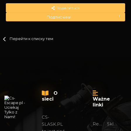
Поделиться
1
Подписчики
Перейти к списку тем
O
sieci
Ważne
linki
CS-
Regulamin foru
Sklep 24/7
SLASK.PL