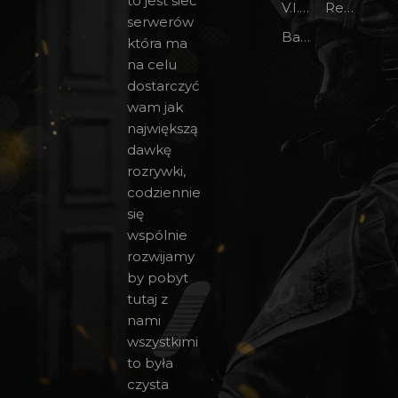
to jest sieć
V.I.P na forum
Regulamin
serwerów
Bany CS 1.6
która ma
na celu
dostarczyć
wam jak
największą
dawkę
rozrywki,
codziennie
się
wspólnie
rozwijamy
by pobyt
tutaj z
nami
wszystkimi
to była
czysta