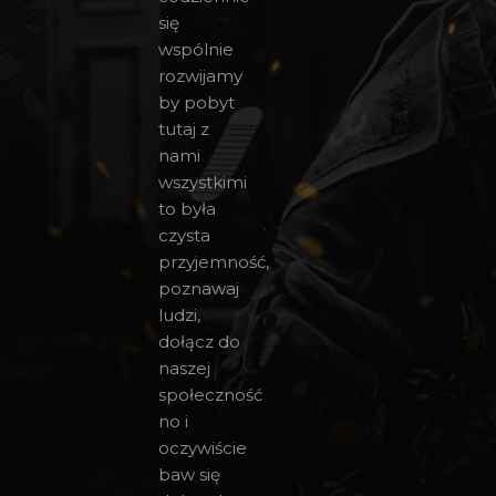
się
wspólnie
rozwijamy
by pobyt
tutaj z
nami
wszystkimi
to była
czysta
przyjemność,
poznawaj
ludzi,
dołącz do
naszej
społeczność
no i
oczywiście
baw się