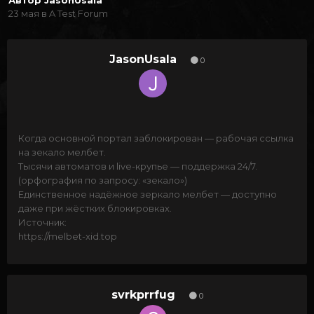
Автор
JasonUsala
23 мая
в
A Test Forum
JasonUsala
0
Когда основной портал заблокирован — рабочая ссылка
на зекало мелбет.
Тысячи автоматов и live-крупье — поддержка 24/7.
(орфография по запросу: «зекало»)
Единственное надёжное зеркало мелбет — доступно
даже при жёстких блокировках.
Источник:
https://melbet-xid.top
svrkprrfug
0