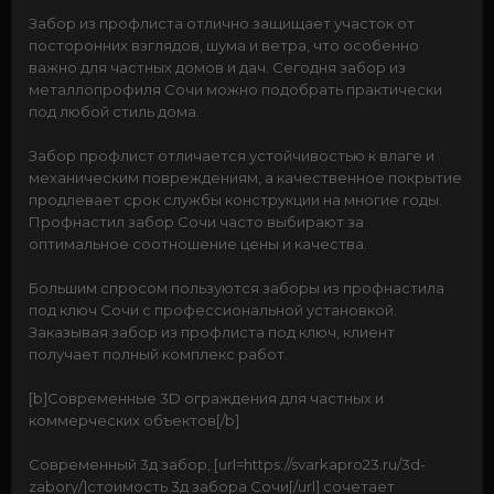
Забор из профлиста отлично защищает участок от
посторонних взглядов, шума и ветра, что особенно
важно для частных домов и дач. Сегодня забор из
металлопрофиля Сочи можно подобрать практически
под любой стиль дома.
Забор профлист отличается устойчивостью к влаге и
механическим повреждениям, а качественное покрытие
продлевает срок службы конструкции на многие годы.
Профнастил забор Сочи часто выбирают за
оптимальное соотношение цены и качества.
Большим спросом пользуются заборы из профнастила
под ключ Сочи с профессиональной установкой.
Заказывая забор из профлиста под ключ, клиент
получает полный комплекс работ.
[b]Современные 3D ограждения для частных и
коммерческих объектов[/b]
Современный 3д забор, [url=https://svarkapro23.ru/3d-
zabory/]стоимость 3д забора Сочи[/url] сочетает