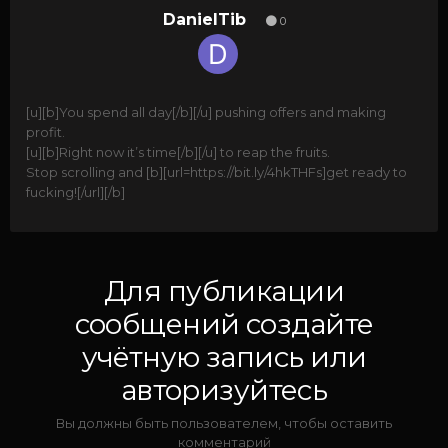
DanielTib
0
[u][b]You spend all day[/b][/u] pushing offers and making
profit.
[u][b]Right now it’s time[/b][/u] to reap the fruits.
Stop scrolling and [b][url=https://bit.ly/4hkTHFs]get ready to
fucking![/url][/b]
Для публикации
сообщений создайте
учётную запись или
авторизуйтесь
Вы должны быть пользователем, чтобы оставить
комментарий