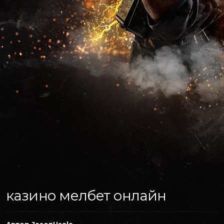
казино мелбет онлайн