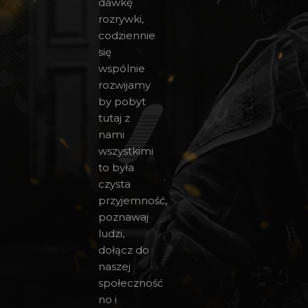
dawkę
rozrywki,
codziennie
się
wspólnie
rozwijamy
by pobyt
tutaj z
nami
wszystkimi
to była
czysta
przyjemność,
poznawaj
ludzi,
dołącz do
naszej
społeczność
no i