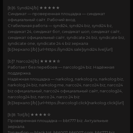
[b]6. Syndi24[/b] ★★★★★
Синдикат — проверенная площадка — синдикат
официальный сайт. Рабочий вход.
Стабильная работа — syndi24, syndi24 biz, syndi24 bz,
синдикат 24, синдикат бот, синдикат шоп, синдикат сайт,
синдикат официальный сайт, syndicate 24 biz, syndicate biz,
syndicate one, syndicate 24 4 biz зеркала
[b]Зеркало:[/b] [url=https://syndi24.sale]syndi24.live[/url]
[b]7. Narco24[/b] ★★★★☆
Работает без перебоев — narcolog24 biz. Надёжная
поддержка.
Надёжная площадка — narkolog, narkolog ru, narkolog biz,
narkolog 24 biz, narkolog me, narco24, narco24 biz, narco24
biz официальный, narco24 официальный сайт, narcolog24,
narcolog24 biz, narco 24, narco 24 biz
[b]Зеркало:[/b] [url=https://narcolog1.click]narkolog.click[/url]
[b]8. Tot[/b] ★★★★☆
Проверенная площадка — bbt777 biz. Актуальные
зеркала.
Топ выбор — black tot, bbt007, bbt007 com, bbt777 biz,