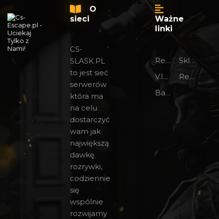
O
sieci
Ważne
linki
CS-
Regulamin foru
Sklep 24/7
SLASK.PL
to jest sieć
V.I.P na forum
Regulamin
serwerów
Bany CS 1.6
która ma
na celu
dostarczyć
wam jak
największą
dawkę
rozrywki,
codziennie
się
wspólnie
rozwijamy