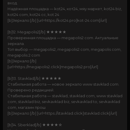
вход.
Надёжная площадка — kot24, кот24, мяу маркет, kot24 biz,
kot24 com, kot24 cc, kot 24
[b]Зеркало:[/b] [url=https://kot24.pro]kot-24.com[/url]
[b]12. Megapolis2[/b] ★★★★★
Проверенная площадка — megapolis2 com. Актуальные
зеркала.
Топ выбор — megapolis2, megapolis2 com, megapolis com,
megapolis 2 com
[b]Зеркало:[/b]
[url=https://megapolis2.click]megapolis2.pro[/url]
[b]13. Stavklad[/b] ★★★★★
Стабильная работа — новое зеркало www stavklad com.
Проверено редакцией.
Стабильная работа — stavklad, stavklad com, www stavklad
com, stavklad biz, sevkavklad biz, sevkavklad to, sevkavklad
com, магазин прош
[b]Зеркало:[/b] [url=https://stavklad.click]stavklad.click[/url]
[b]14. Sberklad[/b] ★★★★☆