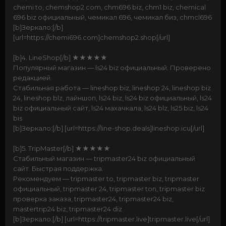
chemi to, chemshop2 com, chm696 biz, chm1 biz, chemical
696 biz официальный, чемикал 696, чемикал биз, chmcl696
[b]Зеркало:[/b]
[url=https://chemi696.com]chemshop2.shop[/url]
[b]4. LineShop[/b] ★★★★★
Популярный магазин — ls24 biz официальный. Проверено
редакцией.
Стабильная работа — lineshop biz, lineshop 24, lineshop biz
24, lineshop blz, лайншоп, ls24 biz, ls24 biz официальный, ls24
biz официальный сайт, ls24 махачкала, ls24 blz, ls25 biz, ls24
bis
[b]Зеркало:[/b] [url=https://line-shop.deals]lineshop.icu[/url]
[b]5. TripMaster[/b] ★★★★★
Стабильный магазин — tripmaster24 biz официальный
сайт. Быстрая поддержка.
Рекомендуем — tripmaster to, tripmaster biz, tripmaster
официальный, tripmaster 24, tripmaster ton, tripmaster biz
проверка заказа, tripmaster24, tripmaster24 biz,
mastertrip24 biz, tripmaster24 diz
[b]Зеркало:[/b] [url=https://tripmaster.live]tripmaster.live[/url]