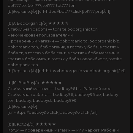
bbt777 to, ббт777, tot777, tot777 ton
[b]Зеркало:[/b] [url=https://bbt777.click]tot777.pro[/url]
[b]9. BobOrganic[/b] ★★★★☆
Стабильная работа — tonsite boborganic ton.
Рекомендован пользователями.
Проверенный магазин — boborganic to, boborganic biz,
boborganic ton, боб органик, в гостях у боба, в гостях у
боба тг, в гостях у боба сайт, в гостях у боба магазин, в
гостях у боба омск, в гостях у боба новосибирск, tonsite
boborganic ton
[b]Зеркало:[/b] [url=https://boborganic.shop]bob.organic[/url]
[b]10. BadBoy[/b] ★★★★★
Стабильный магазин — badboy96 biz. Рабочий вход.
Стабильная работа — badboy96, badboy96 biz, badboy
ton, badboy, badboysk, badboy999
[b]Зеркало:[/b]
[url=https://badboy96.click]badboy96.click[/url]
[b]11. Kot24[/b] ★★★★★
Кот24 — проверенный магазин — мяу маркет. Рабочий