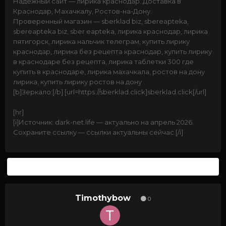
Надёжный сайт — лирика краснодар. Доставка в
Краснодар, Махачкалу, Ростов-на-Дону.
Проверенный магазин — sberklad biz, sbereapteka,
sbereapteka biz, sber eapteka, лирика краснодар, лирика
пятигорск, лирика нальчик телеграм, купить лирику
краснодар, лирика без рецепта краснодар, купить лирику
в краснодаре без рецепта, лирика таблетки 300 где
купить в краснодаре, лирика махачкала, ростов на дону
лирика, купить лирику ростов на дону
[b]Зеркало:[/b] [url=https://sberklad.click]sberklad.click[/url]
[hr]
[i]Источник: dark-net.life — актуально на апрель 2026.
Сохраните ссылку — ссылки актуальны сейчас.[/i]
4 недели спустя...
Timothybow
0