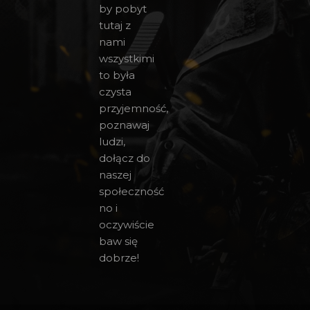
by pobyt
tutaj z
nami
wszystkimi
to była
czysta
przyjemność,
poznawaj
ludzi,
dołącz do
naszej
społeczność
no i
oczywiście
baw się
dobrze!