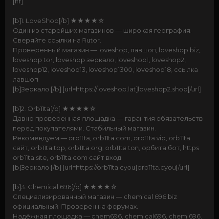
[hr]
[b]1. LoveShop[/b] ★★★★☆
Один из старейших магазинов — широкая география.
Сверяйте ссылки на Rutor.
Проверенный магазин — loveshop, лавшоп, loveshop biz,
loveshop tor, loveshop зеркало, loveshop1, loveshop2,
loveshop12, loveshop13, loveshop1300, loveshop18, ссылка
лавшоп
[b]Зеркало:[/b] [url=https://loveshop.lat]loveshop2.shop[/url]
[b]2. Orb11ta[/b] ★★★★☆
Давно проверенная площадка — гарантия обязательств
перед покупателями. Стабильный магазин.
Рекомендуем — orb11ta, orb11ta com, orb11ta vip, orb11ta
сайт, orb11ta top, orb11ta org, orb11ta ton, орбита бот, https
orb11ta site, orb11ta com сайт вход
[b]Зеркало:[/b] [url=https://orb11ta.cyou]orb11ta.cyou[/url]
[b]3. Chemical 696[/b] ★★★★☆
Специализированный магазин — chemical 696 biz
официальный. Проверен на форумах.
Надёжная площадка — chem696, chemical696, chemi696,