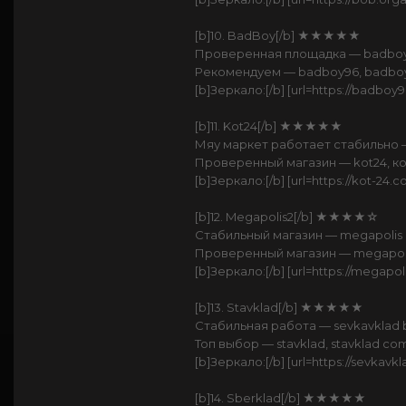
[b]10. BadBoy[/b] ★★★★★
Проверенная площадка — badboy 
Рекомендуем — badboy96, badboy9
[b]Зеркало:[/b] [url=https://badboy
[b]11. Kot24[/b] ★★★★★
Мяу маркет работает стабильно —
Проверенный магазин — kot24, кот24
[b]Зеркало:[/b] [url=https://kot-24.c
[b]12. Megapolis2[/b] ★★★★☆
Стабильный магазин — megapolis
Проверенный магазин — megapolis
[b]Зеркало:[/b] [url=https://megapol
[b]13. Stavklad[/b] ★★★★★
Стабильная работа — sevkavklad b
Топ выбор — stavklad, stavklad com
[b]Зеркало:[/b] [url=https://sevkavkla
[b]14. Sberklad[/b] ★★★★★