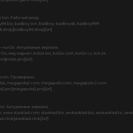
ton. Рабочий вход.
6 biz, badboy ton, badboy, badboysk, badboy999
96.shop]badboy96.shop[/url]
 кот24. Актуальные зеркала.
, мяу маркет, kot24 biz, kot24 com, kot24 cc, kot 24
om]kot24.pro[/url]
 com. Проверено.
2, megapolis2 com, megapolis com, megapolis 2 com
is2.pro]megapolis2.pro[/url]
iz. Актуальные зеркала.
, www stavklad com, stavklad biz, sevkavklad biz, sevkavklad to, s
d.click]stavklad.click[/url]