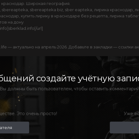
 краснодар. Широкая география.
 sbereapteka, sbereapteka biz, sber eapteka, лирика краснодар, 
аснодар, купить лирику в краснодаре без рецепта, лирика таблет
тов на дону
info]sberklad.info[/url]
life — актуально на апрель 2026. Добавьте в закладки — ссылки акт
бщений создайте учётную запис
Вы должны быть пользователем, чтобы оставить комментари
естве. Это очень просто!
Уже ес
вателя