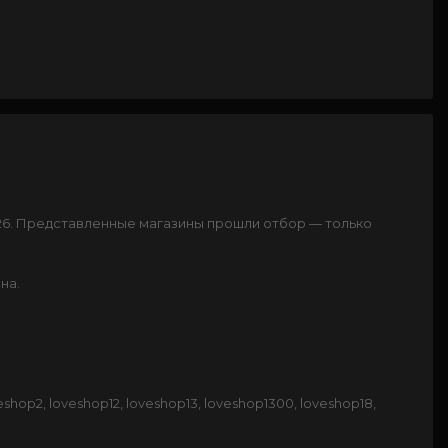
026. Представленные магазины прошли отбор — только
на.
shop2, loveshop12, loveshop13, loveshop1300, loveshop18,