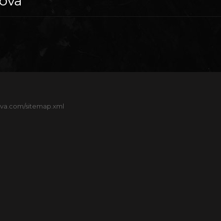
nova
nova.com/sitemap.xml