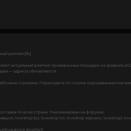
ный рейтинг[/b]
тавляет актуальный рейтинг проверенных площадок на февраль 2
адки — адреса обновляются.
рабочими ссылками. Переходите по ссылке под названием магази
оставка по всей стране. Рекомендован на форумах.
оп, loveshop biz, loveshop tor, loveshop зеркало, loveshop1, love
ove]loveshop2.shop[/url]