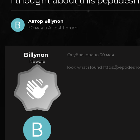
i thought about this peptides
Автор
Billynon
30 мая
в
A Test Forum
Billynon
Опубликовано
30 мая
Newbie
look what i found https://peptides