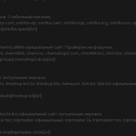
дов. Стабильный магазин.
com, orb11ta vip, orb11ta сайт, orb11ta top, orb11ta org, orb11ta ton, 
s]orb11ta.quest[/url]
hemical696 официальный сайт. Проверен на форумах.
, chemi696, chemi to, chemshop2 com, chm696 biz, chm1 biz, chemi
op1.top]chemshop2.shop[/url]
 Актуальные зеркала.
, lineshop biz 24, lineshop blz, лайншоп, ls24 biz, ls24 biz официальны
eals]lineshop.lol[/url]
ter24 biz официальный сайт. Актуальные зеркала.
er biz, tripmaster официальный, tripmaster 24, tripmaster ton, tripma
.live]tripmaster.click[/url]