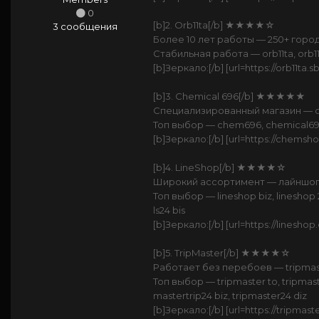
0
[b]2. Orb11ta[/b] ★★★★☆
3 сообщения
Более 10 лет работы — 250+ горо
Стабильная работа — orb11ta, orb11ta 
[b]Зеркало:[/b] [url=https://orb11ta.sb
[b]3. Chemical 696[/b] ★★★★★
Специализированный магазин — c
Топ выбор — chem696, chemical696
[b]Зеркало:[/b] [url=https://chemsh
[b]4. LineShop[/b] ★★★★☆
Широкий ассортимент — лайншоп.
Топ выбор — lineshop biz, lineshop 24
ls24 bis
[b]Зеркало:[/b] [url=https://lineshop.d
[b]5. TripMaster[/b] ★★★★☆
Работает без перебоев — tripmas
Топ выбор — tripmaster to, tripmast
mastertrip24 biz, tripmaster24 diz
[b]Зеркало:[/b] [url=https://tripmaster