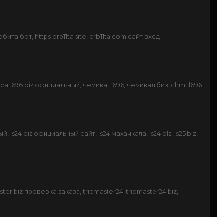
орбита бот, https orb11ta site, orb11ta com сайт вход
cal 696 biz официальный, чемикал 696, чемикал биз, chmcl696
й, ls24 biz официальный сайт, ls24 махачкала, ls24 blz, ls25 biz,
ster biz проверка заказа, tripmaster24, tripmaster24 biz,