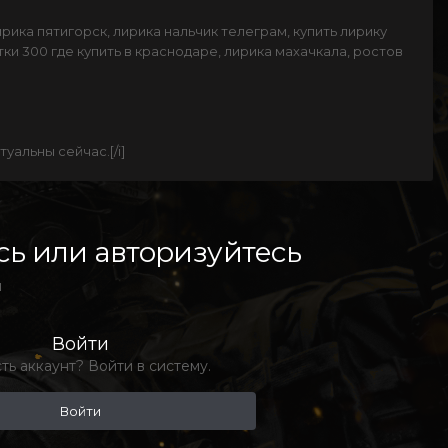
лирика пятигорск, лирика нальчик телеграм, купить лирику
ки 300 где купить в краснодаре, лирика махачкала, ростов
уальны сейчас.[/i]
ь или авторизуйтесь
й
Войти
ть аккаунт? Войти в систему.
Войти