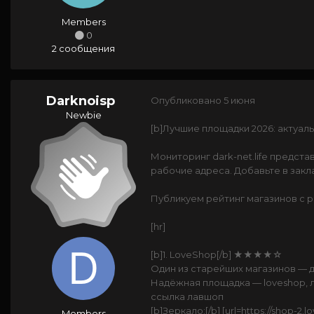
Members
0
2 сообщения
Darknoisp
Опубликовано
5 июня
Newbie
[b]Лучшие площадки 2026: актуаль
Мониторинг dark-net.life предс
рабочие адреса. Добавьте в закл
Публикуем рейтинг магазинов с 
[hr]
[b]1. LoveShop[/b] ★★★★☆
Один из старейших магазинов — д
Надёжная площадка — loveshop, лавш
ссылка лавшоп
[b]Зеркало:[/b] [url=https://shop-2.l
Members