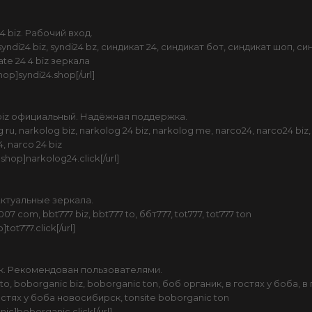
 biz. Рабочий вход.
di24 biz, syndi24 bz, синдикат 24, синдикат бот, синдикат шоп, си
ate 24 4 biz зеркала
shop]syndi24.shop[/url]
biz официальный. Надёжная поддержка.
u, narkolog biz, narkolog 24 biz, narkolog me, narco24, narco24 b
, narco 24 biz
.shop]narkolog24.click[/url]
Актуальные зеркала.
7 com, bbt777 biz, bbt777 to, ббт777, tot777, tot777 ton
]tot777.click[/url]
к. Рекомендован пользователями.
 boborganic biz, boborganic ton, боб органик, в гостях у боба, в г
гостях у боба новосибирск, tonsite boborganic ton
nic]boborganic.click[/url]