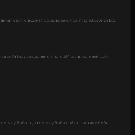
ндикат сайт, синдикат официальный сайт, syndicate 24 biz,
iz, narco24 biz официальный, narco24 официальный сайт,
остях у боба тг, в гостях у боба сайт, в гостях у боба