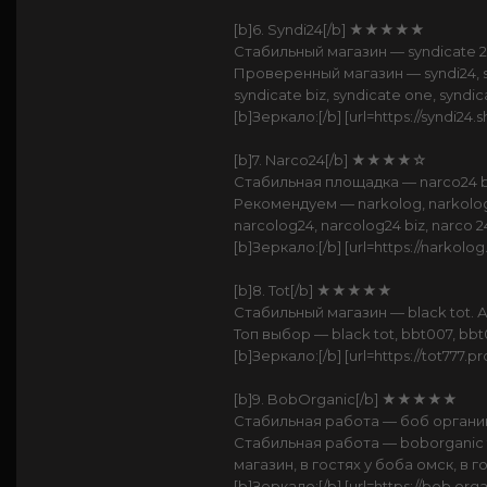
[b]6. Syndi24[/b] ★★★★★
Стабильный магазин — syndicate 24
Проверенный магазин — syndi24, syn
syndicate biz, syndicate one, syndic
[b]Зеркало:[/b] [url=https://syndi24.
[b]7. Narco24[/b] ★★★★☆
Стабильная площадка — narco24 
Рекомендуем — narkolog, narkolog r
narcolog24, narcolog24 biz, narco 24
[b]Зеркало:[/b] [url=https://narkolog
[b]8. Tot[/b] ★★★★★
Стабильный магазин — black tot. 
Топ выбор — black tot, bbt007, bbt00
[b]Зеркало:[/b] [url=https://tot777.pro
[b]9. BobOrganic[/b] ★★★★★
Стабильная работа — боб органи
Стабильная работа — boborganic to,
магазин, в гостях у боба омск, в 
[b]Зеркало:[/b] [url=https://bob.orga