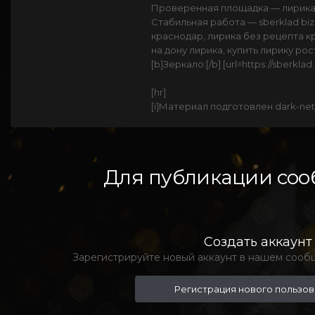
Проверенная площадка — лирика
Стабильная работа — sberklad biz,
краснодар, лирика без рецепта кр
на дону лирика, купить лирику рос
[b]Зеркало:[/b] [url=https://sberklad.
[hr]
[i]Материал подготовлен dark-net.
Для публикации соо
Создать аккаунт
Зарегистрируйте новый аккаунт в нашем сообщ
Регистрация нового пользо