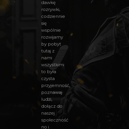
dawkę
rozrywki,
codziennie
się
wspólnie
rozwijamy
by pobyt
tutaj z
nami
wszystkimi
to była
czysta
przyjemność,
poznawaj
ludzi,
dołącz do
naszej
społeczność
no i