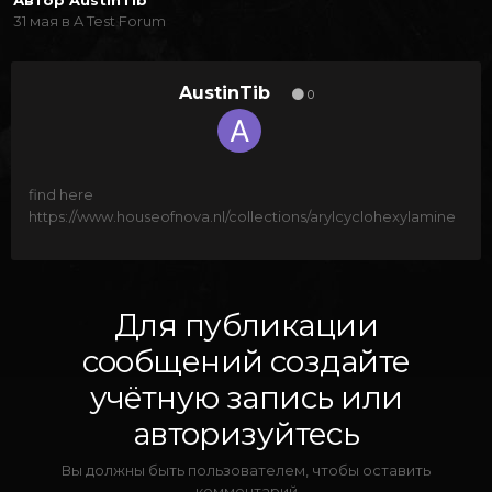
Автор
AustinTib
31 мая
в
A Test Forum
AustinTib
0
find here
https://www.houseofnova.nl/collections/arylcyclohexylamine
Для публикации
сообщений создайте
учётную запись или
авторизуйтесь
Вы должны быть пользователем, чтобы оставить
комментарий