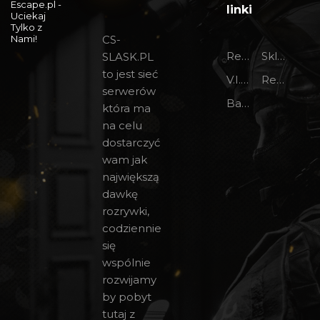
linki
CS-
Regulamin foru
Sklep 24/7
SLASK.PL
to jest sieć
V.I.P na forum
Regulamin
serwerów
Bany CS 1.6
która ma
na celu
dostarczyć
wam jak
największą
dawkę
rozrywki,
codziennie
się
wspólnie
rozwijamy
by pobyt
tutaj z