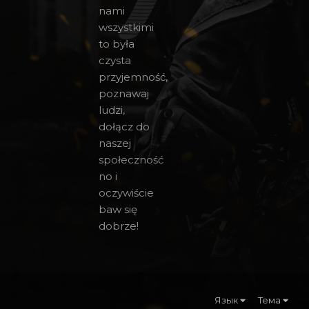
nami
wszystkimi
to była
czysta
przyjemność,
poznawaj
ludzi,
dołącz do
naszej
społeczność
no i
oczywiście
baw się
dobrze!
Язык
Тема