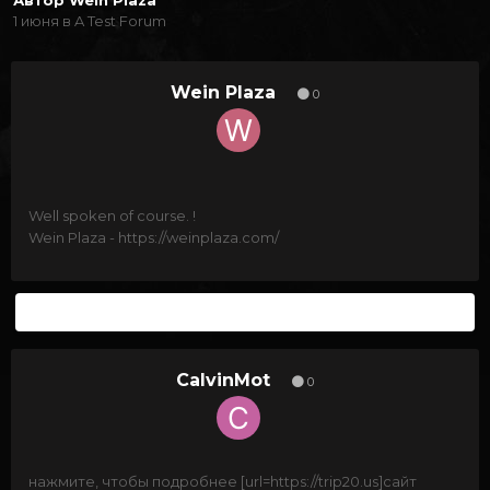
Автор
Wein Plaza
1 июня
в
A Test Forum
Wein Plaza
0
Well spoken of course. !
Wein Plaza - https://weinplaza.com/
1 месяц спустя...
CalvinMot
0
нажмите, чтобы подробнее [url=https://trip20.us]сайт