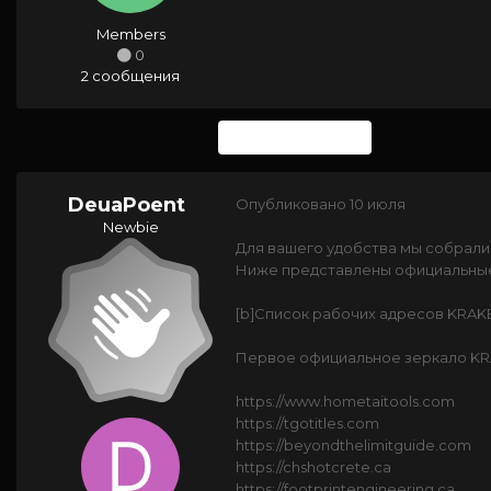
Members
0
2 сообщения
1 месяц спустя...
DeuaPoent
Опубликовано
10 июля
Newbie
Для вашего удобства мы собрали
Ниже представлены официальные
[b]Список рабочих адресов KRAKE
Первое официальное зеркало KR
https://www.hometaitools.com
https://tgotitles.com
https://beyondthelimitguide.com
https://chshotcrete.ca
https://footprintengineering.ca