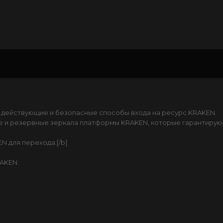
 действующие и безопасные способы входа на ресурс KRAKEN.
 и резервные зеркала платформы KRAKEN, которые гарантируют
N для перехода:[/b]
AKEN: