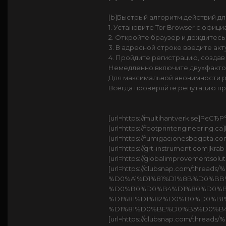
[b]Быстрый алгоритм действий для
1. Установите Tor Browser с офици
2. Откройте браузер и дождитесь
3. В адресной строке введите акт
4. Пройдите регистрацию, создав
Немедленно включите двухфакто
Для максимальной анонимности р
Всегда проверяйте репутацию пр
[url=https://multihantverk.se]РєС
[url=https://footprintengineering.ca]
[url=https://fumigacionesbogota.
[url=https://grt-instrument.com]kra
[url=https://globalimprovementsolut
[url=https://clubsnap.com/
%D0%A1%D1%81%D1%8B%D0%B
%D0%B0%D0%B4%D1%80%D0%B
%D1%81%D1%82%D0%B0%D0%B
%D1%81%D0%BE%D0%B5%D0%B4%D
[url=https://clubsnap.com/t