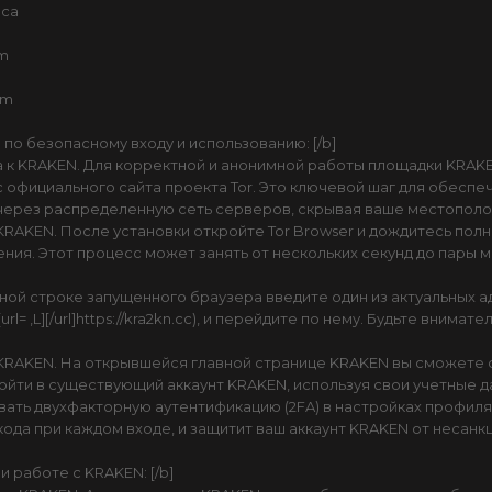
.ca
om
om
по безопасному входу и использованию: [/b]
а к KRAKEN. Для корректной и анонимной работы площадки KRA
 с официального сайта проекта Tor. Это ключевой шаг для обесп
через распределенную сеть серверов, скрывая ваше местополо
 KRAKEN. После установки откройте Tor Browser и дождитесь полн
ния. Этот процесс может занять от нескольких секунд до пары 
ной строке запущенного браузера введите один из актуальных адр
ли [url= ,L][/url]https://kra2kn.cc), и перейдите по нему. Будьте в
KRAKEN. На открывшейся главной странице KRAKEN вы сможете со
войти в существующий аккаунт KRAKEN, используя свои учетные 
вать двухфакторную аутентификацию (2FA) в настройках профиля
ода при каждом входе, и защитит ваш аккаунт KRAKEN от несанк
 работе с KRAKEN: [/b]