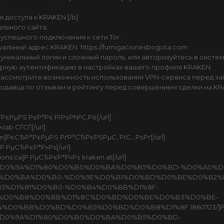
 доступа к KRAKEN:[/b]
ального сайта.
 успешного подключения к сети Tor.
уальный адрес KRAKEN: https://fumigacionesbogota.com
 уникальный логин и сложный пароль, или авторизуйтесь в систе
рную аутентификацию в настройках вашего профиля KRAKEN.
ассмотрите возможность использования VPN-сервиса перед запу
одавца по отзывам и рейтингу перед совершением сделки на KR
ЂР°РєРµРЅ РєР°Рє РІРѕР№С‚Рё[/url]
krab СЃСЃ[/url]
com]РєСЂР°РєРµРЅ РґР°СЂРєРЅРµС‚ РІС…РѕРґ[/url]
b Р·РµСЂРєР°Р»Рѕ[/url]
ions.ca]Р·РµСЂРєР°Р»Рѕ kraken at[/url]
threads/%D0%9A%D1%80%D0%B0%D0%BA%D0%B5%D0%BD-%D0%A
B%D0%BA%D0%B0-%D0%9E%D0%B1%D0%BD%D0%BE%D0%B2%
5%D1%81%D0%B0-%D0%B4%D0%BB%D1%8F-
1%D0%B8%D0%BB%D1%8C%D0%BD%D0%BE%D0%B3%D0%BE-
0%B8%D0%BD%D0%B5%D0%BD%D0%B8%D1%8F.1860723/]РєСЂР°
hreads/%D0%9A%D1%80%D0%B0%D0%BA%D0%B5%D0%BD-