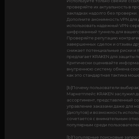
Используйте только свежие ссыл
проверяйте их актуальность в п
закладках надолго без проверки.
Дополните анонимность VPN для 
использовать надежный VPN-серви
шифрованный туннель для вашего
Проверяйте репутацию контраген
завершенных сделок и отзывы др
снижает потенциальные риски и 
предлагает KRAKEN для защиты п
Критически оценивайте информац
внутреннюю систему обмена сооб
как это стандартная тактика мо
[b]Почему пользователи выбираю
Маркетплейс KRAKEN заслужил до
ассортимент, представленный со
управление заказами даже для н
(диспутов) и возможность исполь
сочетается с внимательным отно
популярным среди пользователей
[b]Популярные поисковые запросы