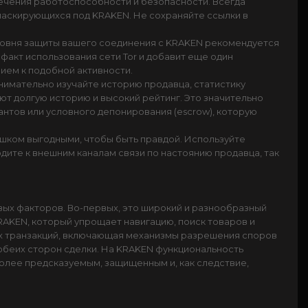
ечения работоспособности и безопасности. Всегда
маскирующихся под KRAKEN. Не сохраняйте ссылки в
уровня защиты вашего соединения с KRAKEN рекомендуется
факт использования сети Tor и добавит еще один
ием к подобной активности.
имательно изучайте историю продавца, статистику
т долгую историю и высокий рейтинг. Это значительно
нтов или условного депонирования (escrow), которую
шком выгодными, чтобы быть правдой. Используйте
ите к внешним каналам связи по настоянию продавца, так
ых факторов. Во-первых, это широкий и разнообразный
RAKEN, который упрощает навигацию, поиск товаров и
ых транзакций, включающая механизмы разрешения споров
 обеих сторон сделки. На KRAKEN функциональность
олее предсказуемым, защищенным и, как следствие,