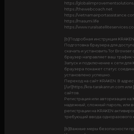
https://globalimprovementsolutions
https://thewebcoach.net
https://vietnamairportassistance.c
https://masumi.life
https://www.ruralsatelliteservices.c
[b]Подробная инструкция KRAKEN 
Подготовка браузера для доступ
скачать и установить Tor Browser
браузер направляет ваш трафик 
Запуск и подключение к сети для
браузера покажет статус соедине
установлено успешно.
Переход на сайт KRAKEN. В адрес
[/url]https://kra-tarakanrun.com и
сайтов.
Регистрация или авторизация на 
надежный, сложный пароль, или 
регистрации на KRAKEN активиро
требующий ввода одноразового к
[b]Важные меры безопасности при